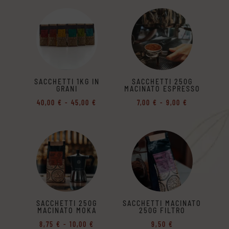
prezzo:
prezzo:
da
da
10,25 €
10,00 €
a
a
11,25 €
11,25 €
SACCHETTI 1KG IN
SACCHETTI 250G
GRANI
MACINATO ESPRESSO
Fascia
Fascia
40,00
€
-
45,00
€
7,00
€
-
9,00
€
di
di
prezzo:
prezzo:
da
da
40,00 €
7,00 €
a
a
45,00 €
9,00 €
SACCHETTI 250G
SACCHETTI MACINATO
MACINATO MOKA
250G FILTRO
Fascia
8,75
€
-
10,00
€
9,50
€