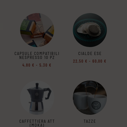
di
prezzo:
da
8,75 €
a
10,00 €
CAPSULE COMPATIBILI
CIALDE ESE
NESPRESSO 10 PZ
Fascia
22,50
€
-
60,00
€
Fascia
4,80
€
-
5,30
€
di
di
prezzo:
prezzo:
da
da
22,50 €
4,80 €
a
a
60,00 €
5,30 €
CAFFETTIERA ATT
TAZZE
(MOKA)