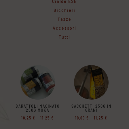
Cialde ESE
Bicchieri
Tazze
Accessori
Tutti
BARATTOLI MACINATO
SACCHETTI 250G IN
250G MOKA
GRANI
Fascia
Fascia
10,25
€
-
11,25
€
10,00
€
-
11,25
€
di
di