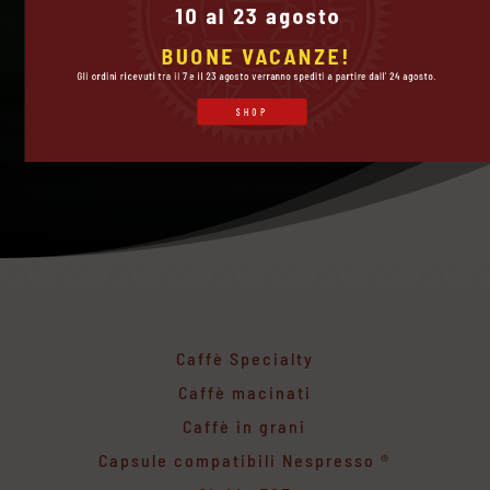
10 al 23 agosto
BUONE VACANZE!
Gli ordini ricevuti tra il 7 e il 23 agosto verranno spediti a partire dall' 24 agosto.
SHOP
Caffè Specialty
Caffè macinati
Caffè in grani
Capsule compatibili Nespresso ®