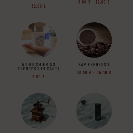
Fascia
9,00
€
-
12,00
€
32,00
€
di
prezzo:
da
9,00 €
a
12,00 €
50 BICCHIERINO
FAP ESPRESSO
ESPRESSO IN CARTA
Fascia
30,00
€
-
35,00
€
2,50
€
di
prezzo:
da
30,00 €
a
35,00 €