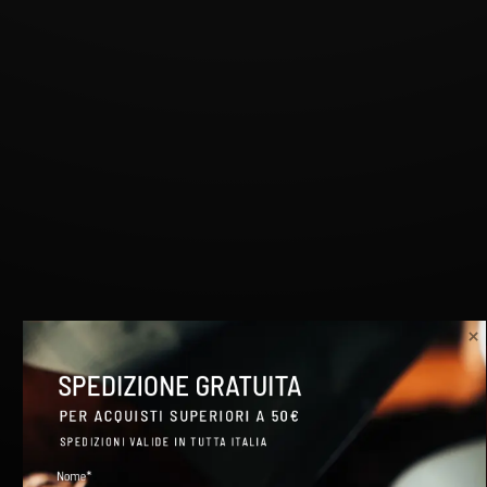
SPEDIZIONE GRATUITA
EFFETTUA IL TUO ORDINE

PER ACQUISTI SUPERIORI A 50€
ENTRO IL 6 AGOSTO!
SPEDIZIONI VALIDE IN TUTTA ITALIA
Siamo in vacanza dal

Nome*