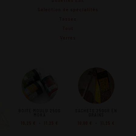
Sélection de spécialités
Tasses
Tout
Verres
BOITE MOULU 250G
SACHETS 250GR EN
MOKA
GRAINS
Plage
Plage
10,25
€
–
11,25
€
10,00
€
–
11,25
€
de
de