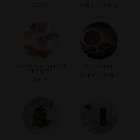
Plage
32,00
€
9,00
€
–
12,00
€
de
prix :
9,00 €
à
12,00 €
50 TASSES À EXPRESSO
FAP SPRESS
EN PAPIER
Plage
30,00
€
–
35,00
€
2,50
€
de
prix :
30,00 €
à
35,00 €