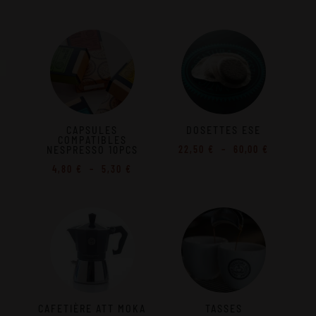
de
prix :
8,75 €
à
10,00 €
CAPSULES
DOSETTES ESE
COMPATIBLES
Plage
22,50
€
–
60,00
€
NESPRESSO 10PCS
de
Plage
4,80
€
–
5,30
€
prix :
de
22,50 €
prix :
à
4,80 €
60,00 €
à
5,30 €
CAFETIÈRE ATT MOKA
TASSES