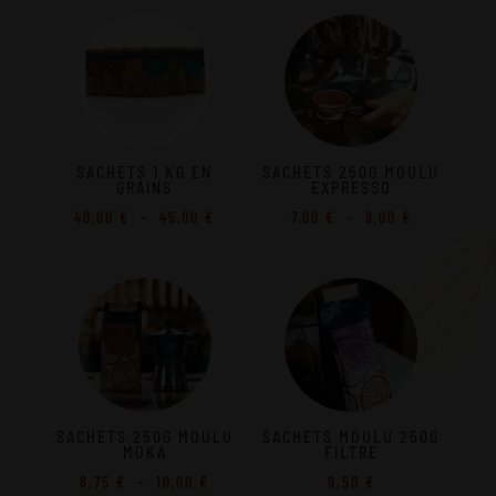
prix :
prix :
10,25 €
10,00 €
à
à
11,25 €
11,25 €
SACHETS 1 KG EN
SACHETS 250G MOULU
GRAINS
EXPRESSO
Plage
Plage
40,00
€
–
45,00
€
7,00
€
–
9,00
€
de
de
prix :
prix :
40,00 €
7,00 €
à
à
45,00 €
9,00 €
SACHETS 250G MOULU
SACHETS MOULU 250G
MOKA
FILTRE
Plage
8,75
€
–
10,00
€
9,50
€