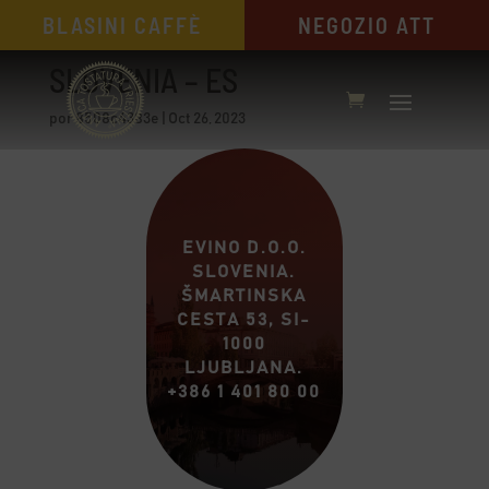
BLASINI CAFFÈ
NEGOZIO ATT
SLOVENIA – ES
por
8508c4383e
|
Oct 26, 2023
EVINO D.O.O.
SLOVENIA.
ŠMARTINSKA
CESTA 53, SI-
1000
LJUBLJANA.
+386 1 401 80 00