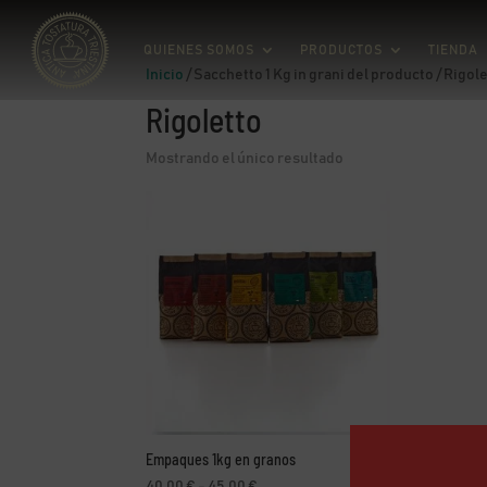
QUIENES SOMOS
PRODUCTOS
TIENDA
Inicio
/ Sacchetto 1 Kg in grani del producto / Rigol
Rigoletto
Mostrando el único resultado
Empaques 1kg en granos
Rango