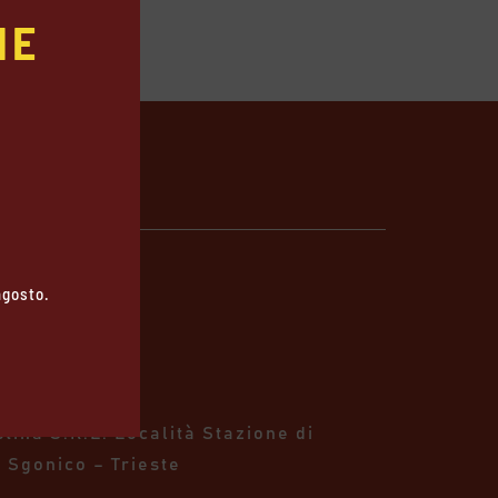
E

 agosto.
talia
stina S.R.L.
Località Stazione di
 Sgonico – Trieste