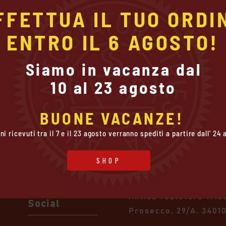
FFETTUA IL TUO ORDIN
ENTRO IL 6 AGOSTO!
Siamo in vacanza dal

10 al 23 agosto
Politiche
Contatti
BUONE VACANZE!
ini ricevuti tra il 7 e il 23 agosto verranno spediti a partire dall' 24
Politiche sulla
Antica Tostatura Triestina I
riservatezza
info@attcaffe.com
SHOP
Gestione dei
+39 040 2820902
Cookie
Antica Tostatura Trie
Social
Prosecco, 29/A.
34010