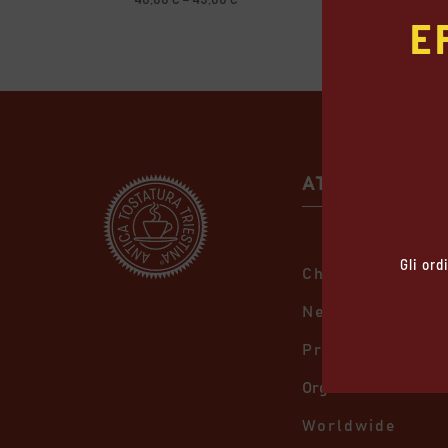
40,00
€
–
45,00
€
E
range:
40,00 €
through
45,00 €
ATT
Gli ord
Chi Siamo
Negozio
Prodotti
Organic Bio
Worldwide