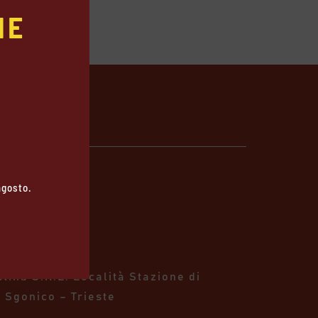
E

 agosto.
talia
stina S.R.L.
Località Stazione di
 Sgonico – Trieste