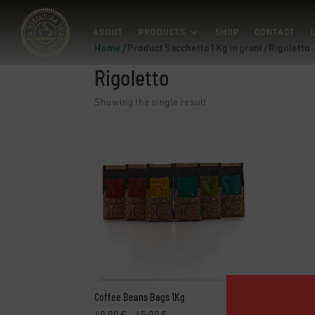
ABOUT
PRODUCTS
SHOP
CONTACT
L
Home
/ Product Sacchetto 1 Kg in grani / Rigoletto
Rigoletto
Showing the single result
Coffee Beans Bags 1Kg
Price