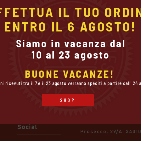
FFETTUA IL TUO ORDIN
ENTRO IL 6 AGOSTO!
Siamo in vacanza dal

10 al 23 agosto
Politiche
Contatti
BUONE VACANZE!
ini ricevuti tra il 7 e il 23 agosto verranno spediti a partire dall' 24
Politiche sulla
Antica Tostatura Triestina I
riservatezza
info@attcaffe.com
SHOP
Gestione dei
+39 040 2820902
Cookie
Antica Tostatura Trie
Social
Prosecco, 29/A.
34010