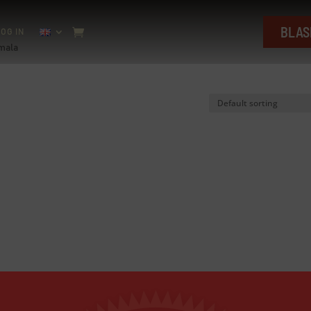
BLAS
OG IN
mala