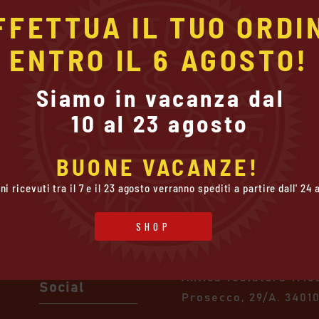
PEDIZIONE GRATUITA
FFETTUA IL TUO ORDIN
R ACQUISTI SUPERIORI A 50€
ENTRO IL 6 AGOSTO!
DIZIONI VALIDE IN TUTTA ITALIA
Siamo in vacanza dal

e*
10 al 23 agosto
Politiche
Contatti
BUONE VACANZE!
viti alla nostra newsletter e ricevi un sconto del 10%*
ini ricevuti tra il 7 e il 23 agosto verranno spediti a partire dall' 24
Politiche sulla
Antica Tostatura Triestina I
riservatezza
info@attcaffe.com
SHOP
Send
Gestione dei
+39 040 2820902
Cookie
Antica Tostatura Trie
Social
Prosecco, 29/A.
34010