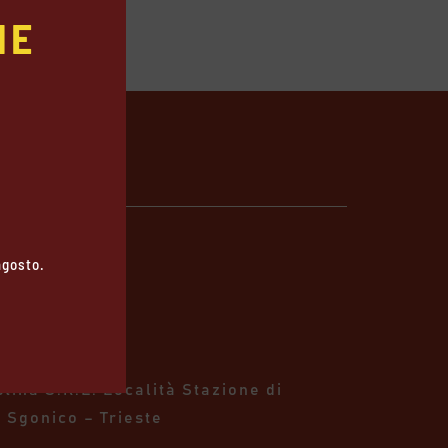
E

 agosto.
talia
stina S.R.L.
Località Stazione di
 Sgonico – Trieste