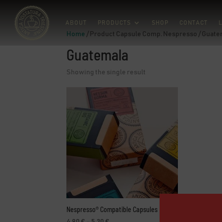
ABOUT
PRODUCTS
SHOP
CONTACT
L
Home
/ Product Capsule Comp. Nespresso / Guate
Guatemala
Showing the single result
Nespresso® Compatible Capsules
Price