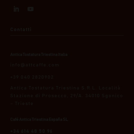
Contatti
Antica Tostatura Triestina Italia
info@attcaffe.com
+39 040 2820902
Antica Tostatura Triestina S.R.L.
Località
Stazione di Prosecco, 29/A.
34010 Sgonico
– Trieste
Café Antica Triestina España SL
+34 614 48 50 96