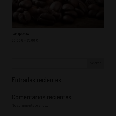
FAP spresso
Price
30,00
€
–
35,00
€
range:
30,00 €
through
Search
35,00 €
Entradas recientes
Comentarios recientes
No comments to show.