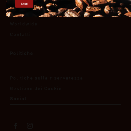
Prodotti
Send
Organic Bio
Worldwide
Contatti
Politiche
Politiche sulla riservatezza
Gestione dei Cookie
Social