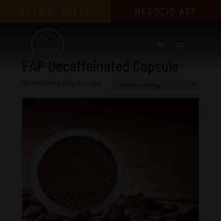
BLASINI CAFFÈ
NEGOZIO ATT
Home
/ Product FAP espresso Point / FAP Decaffeinated
Capsule
FAP Decaffeinated Capsule
Showing the single result