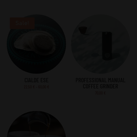
range:
7,00 €
through
Sale!
10,00 €
CIALDE ESE
PROFESSIONAL MANUAL
COFFEE GRINDER
Price
22,50
€
–
60,00
€
70,00
€
range:
22,50 €
through
60,00 €