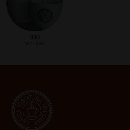
CUPS
Price
9,00
€
–
12,00
€
range:
9,00 €
through
12,00 €